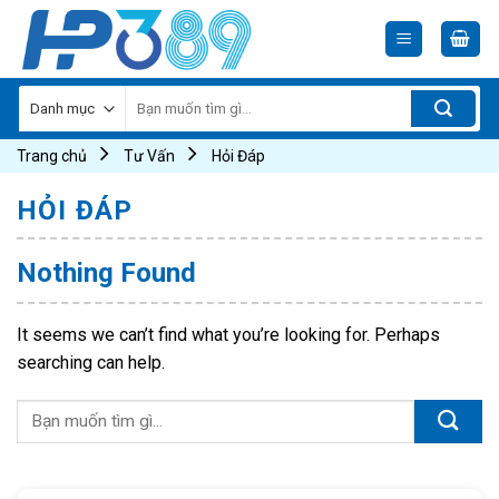
Skip
to
content
Tìm
kiếm:
Trang chủ
Tư Vấn
Hỏi Đáp
HỎI ĐÁP
Nothing Found
It seems we can’t find what you’re looking for. Perhaps
searching can help.