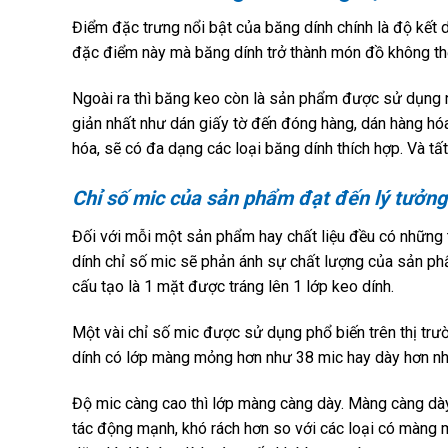
Điểm đặc trưng nổi bật của băng dính chính là độ kết d
đặc điểm này mà băng dính trở thành món đồ không thể
Ngoài ra thì băng keo còn là sản phẩm được sử dụng n
giản nhất như dán giấy tờ đến đóng hàng, dán hàng hó
hóa, sẽ có đa dạng các loại băng dính thích hợp. Và 
Chỉ số mic của sản phẩm đạt đến lý tưởn
Đối với mỗi một sản phẩm hay chất liệu đều có những t
dính chỉ số mic sẽ phản ánh sự chất lượng của sản ph
cấu tạo là 1 mặt được tráng lên 1 lớp keo dính.
Một vài chỉ số mic được sử dụng phổ biến trên thị trư
dính có lớp màng mỏng hơn như 38 mic hay dày hơn nh
Độ mic càng cao thì lớp màng càng dày. Màng càng dày 
tác động mạnh, khó rách hơn so với các loại có màng