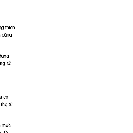
ng thích
m cũng
 dụng
úng sẽ
a có
 thọ từ
m mốc
p đồ