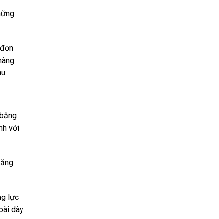
những
 đơn
 hàng
u:
 băng
nh với
băng
ng lực
oài dày