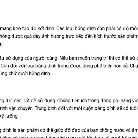
 màng keo tạo độ kết dính. Các loại băng dính cần phải có độ mỏ
không được quá dày ảnh hưởng trực tiếp đến kích thước sản phẩ
m.
ầu sử dụng của người dùng. Nếu bạn muốn trang trí thì có thể sử
. Còn đối với loại băng dính trong được dùng phổ biến hơn cả. Ch
hững chữ dưới băng dính.
g đối cao, rất dễ sử dụng. Chúng tiện ích trong đóng gói hàng vừ
ình vận chuyển. Trung bình đối với mỗi cuộn băng dính sẽ có tuổi
kỹ lưỡng.
ng dính là sản phẩm có thể giúp đồ đạc của bạn chống nước và ẩ
. Bạn có thể sử dụng băng dính như một lớp bảo vệ vượt trội giú