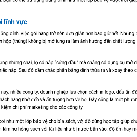
 lĩnh vực
ăng dính, việc gói hàng trở nên đơn giản hơn bao giờ hết. Những
kín hộp (thùng) không bị mở tung ra làm ảnh hưởng đến chất lượng
 trạng những chai, lọ có nắp “cứng đầu” mà chẳng có dụng cụ mở 
hiếc nắp. Sau đó cầm chắc phần băng dính thừa ra và xoay theo c
n nay, nhiều công ty, doanh nghiệp lựa chọn cách in logo, dấu ấn đ
khách hàng nhớ đến và ấn tượng hơn về họ. Đây cũng là một phươ
 kiệm chi phí marketing cho các công ty.
 coi như một lớp bảo vệ cho bìa sách, vở, đồ dùng học tập giúp ch
n làm hư hỏng sách vở, tài liệu như bị nước bắn vào, độ ẩm hay m