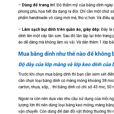
–
Dùng để trang trí:
Độ thẩm mỹ của băng dính ngày n
phong phú, họa tiết đa dạng ra đời. Chỉ cần một chút s
phẩm handmade vô cùng mới mẻ, thú vị hơn. Và điều quan
–
Làm sạch bụi dính trên quần áo, giày dép:
Đây là 
dính lên một cây lăn sơn. Sau đó lăn lặp lại trên trang 
áo dễ dàng mà không làm xù vải. Và dán thêm 1 lớp bă
Mua băng dính như thế nào để không b
Độ dày của lớp màng và lớp keo dính của 
Trước khi chọn mua băng dính thì bạn cần xem xét đến ch
cần chọn loại băng dính có màng mỏng khoảng 38 mic h
carton, nhựa, xốp,… thì băng dính có chỉ số 43 mic, 50
Ngoài ra còn nên dựa vào nhu cầu sử dụng của mỗi ngư
lượng lớn thì nên dùng loại băng keo mỏng, màng băng
vận chuyển. Còn dùng để dán đồ vật thông thường thì 