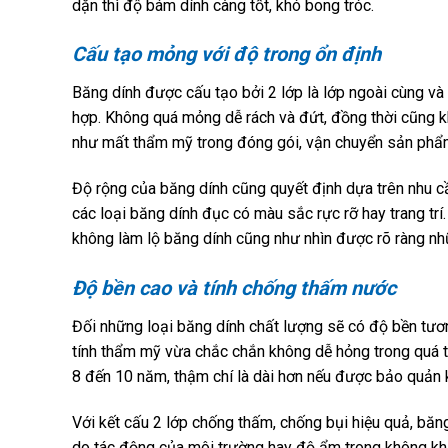
dặn thì độ bám dính càng tốt, khó bong tróc.
Cấu tạo mỏng với độ trong ổn định
Băng dính được cấu tạo bởi 2 lớp là lớp ngoài cùng và
hợp. Không quá mỏng dễ rách và đứt, đồng thời cũng 
như mất thẩm mỹ trong đóng gói, vận chuyển sản phẩ
Độ rộng của băng dính cũng quyết định dựa trên nhu c
các loại băng dính đục có màu sắc rực rỡ hay trang trí
không làm lộ băng dính cũng như nhìn được rõ ràng n
Độ bền cao và tính chống thấm nước
Đối những loại băng dính chất lượng sẽ có độ bền tươn
tính thẩm mỹ vừa chắc chắn không dễ hỏng trong quá tr
8 đến 10 năm, thậm chí là dài hơn nếu được bảo quản 
Với kết cấu 2 lớp chống thấm, chống bụi hiệu quả, bă
do tác động của môi trường hay độ ẩm trong không khí