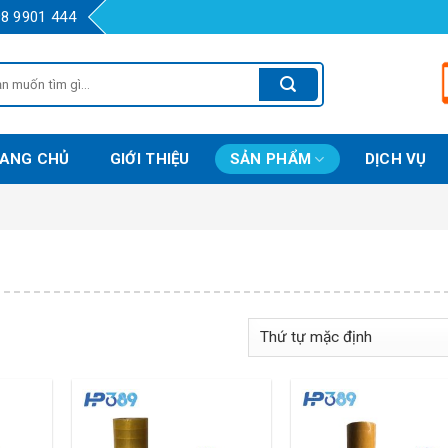
98 9901 444
m:
ANG CHỦ
GIỚI THIỆU
SẢN PHẨM
DỊCH VỤ