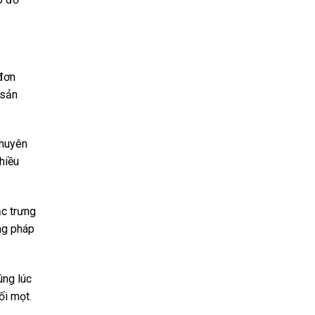
 đơn
 sản
chuyên
hiều
ặc trưng
ng pháp
úng lúc
ối mọt.