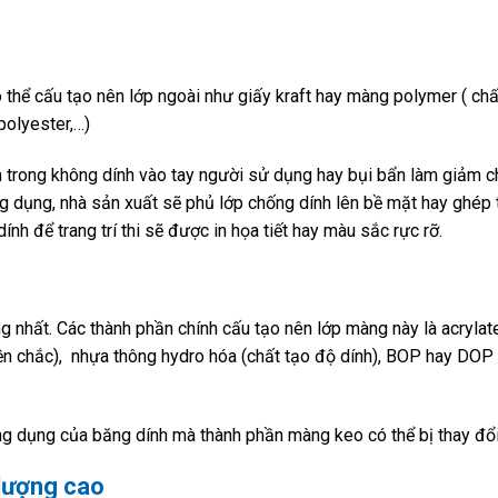
 thể cấu tạo nên lớp ngoài như giấy kraft hay màng polymer ( chất
olyester,…)
 trong không dính vào tay người sử dụng hay bụi bẩn làm giảm c
ông dụng, nhà sản xuất sẽ phủ lớp chống dính lên bề mặt hay ghép
nh để trang trí thi sẽ được in họa tiết hay màu sắc rực rỡ.
g nhất. Các thành phần chính cấu tạo nên lớp màng này là
acrylat
n chắc), nhựa thông hydro hóa (chất tạo độ dính), BOP hay DOP
ng dụng của băng dính mà thành phần màng keo có thể bị thay đổ
 lượng cao