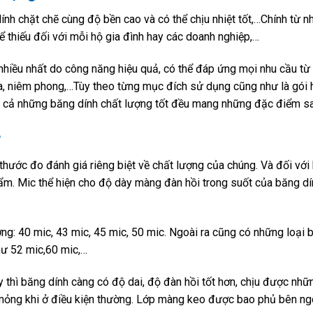
ính chặt chẽ cùng độ bền cao và có thể chịu nhiệt tốt,…Chính từ 
 thiếu đối với mỗi hộ gia đình hay các doanh nghiệp,…
hiều nhất do công năng hiệu quả, có thể đáp ứng mọi nhu cầu từ
a, niêm phong,…Tùy theo từng mục đích sử dụng cũng như là gói
tất cả những băng dính chất lượng tốt đều mang những đặc điểm sa
g
hước đo đánh giá riêng biệt về chất lượng của chúng. Và đối với
ẩm. Mic thể hiện cho độ dày màng đàn hồi trong suốt của băng dí
ờng: 40 mic, 43 mic, 45 mic, 50 mic. Ngoài ra cũng có những loại 
ư 52 mic,60 mic,…
thì băng dính càng có độ dai, độ đàn hồi tốt hơn, chịu được nhữ
 mỏng khi ở điều kiện thường. Lớp màng keo được bao phủ bên ng