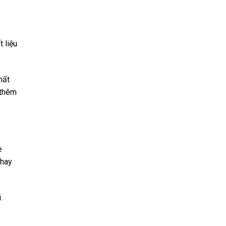
 liệu
hất
 thêm
e
 hay
i.