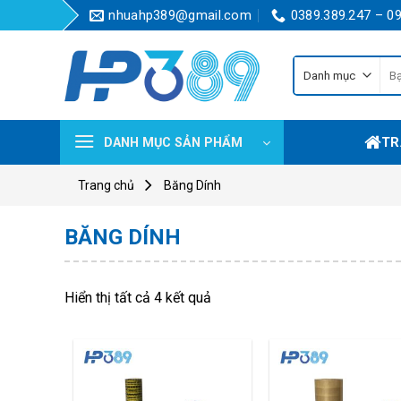
Skip
nhuahp389@gmail.com
0389.389.247 – 0
to
content
Tìm
kiế
TR
DANH MỤC SẢN PHẨM
Trang chủ
Băng Dính
BĂNG DÍNH
Hiển thị tất cả 4 kết quả