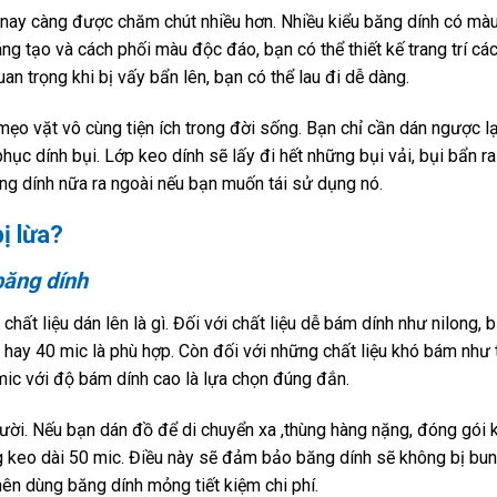
ay càng được chăm chút nhiều hơn. Nhiều kiểu băng dính có mà
áng tạo và cách phối màu độc đáo, bạn có thể thiết kế trang trí cá
 trọng khi bị vấy bẩn lên, bạn có thể lau đi dễ dàng.
mẹo vặt vô cùng tiện ích trong đời sống. Bạn chỉ cần dán ngược l
phục dính bụi. Lớp keo dính sẽ lấy đi hết những bụi vải, bụi bẩn ra
ng dính nữa ra ngoài nếu bạn muốn tái sử dụng nó.
ị lừa?
băng dính
ất liệu dán lên là gì. Đối với chất liệu dễ bám dính như nilong, b
ay 40 mic là phù hợp. Còn đối với những chất liệu khó bám như 
 mic với độ bám dính cao là lựa chọn đúng đắn.
ời. Nếu bạn dán đồ để di chuyển xa ,thùng hàng nặng, đóng gói 
 keo dài 50 mic. Điều này sẽ đảm bảo băng dính sẽ không bị bung
nên dùng băng dính mỏng tiết kiệm chi phí.