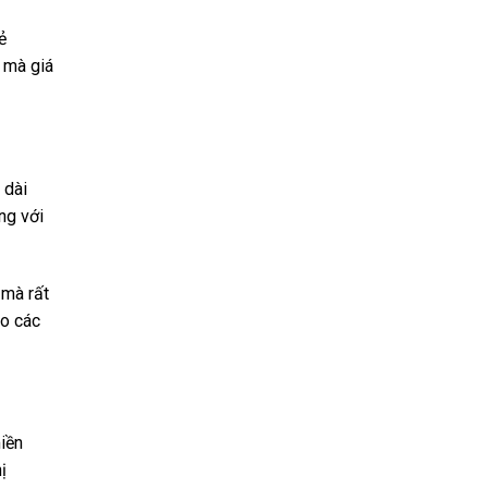
ẻ
n mà giá
 dài
ng với
 mà rất
ào các
iền
ị