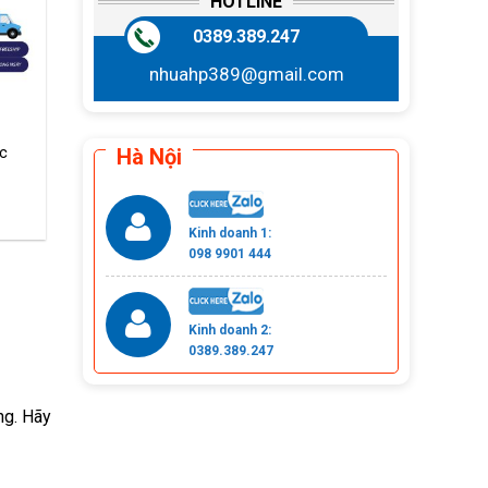
HOTLINE
0389.389.247
nhuahp389@gmail.com
c
Hà Nội
Kinh doanh 1:
098 9901 444
Kinh doanh 2:
0389.389.247
ng. Hãy