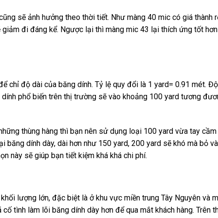
cũng sẽ ảnh hưởng theo thời tiết. Như màng 40 mic có giá thành r
ẽ giảm đi đáng kể. Ngược lại thì màng mic 43 lại thích ứng tốt hơ
ể chỉ độ dài của băng dính. Tỷ lệ quy đổi là 1 yard= 0.91 mét. Độ
 dính phổ biến trên thị trường sẽ vào khoảng 100 yard tương đươ
những thùng hàng thì bạn nên sử dụng loại 100 yard vừa tay cầm
ại băng dính dày, dài hơn như 150 yard, 200 yard sẽ khó mà bỏ v
ọn này sẽ giúp bạn tiết kiệm khá khá chi phí.
khối lượng lớn, đặc biệt là ở khu vực miền trung Tây Nguyên và m
cố tình làm lõi băng dính dày hơn để qua mắt khách hàng. Trên th