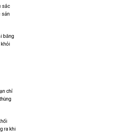
u sắc
c sản
ại băng
 khỏi
ạn chỉ
thùng
khối
 ra khi