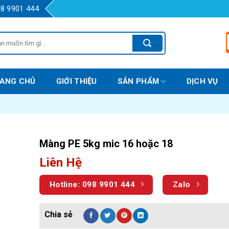
98 9901 444
m:
ANG CHỦ
GIỚI THIỆU
SẢN PHẨM
DỊCH VỤ
Màng PE 5kg mic 16 hoặc 18
Liên Hệ
Hotline: 098 9901 444
Zalo