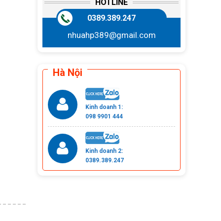
HOTLINE
0389.389.247
nhuahp389@gmail.com
Hà Nội
Kinh doanh 1:
098 9901 444
Kinh doanh 2:
0389.389.247